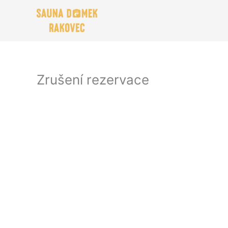
Přeskočit
na
obsah
Zrušení rezervace