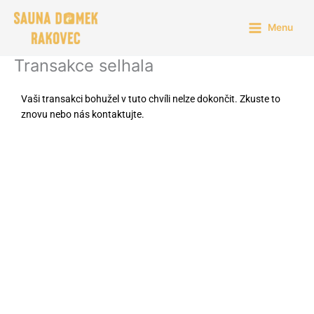
Přeskočit
na
Menu
obsah
Transakce selhala
Vaši transakci bohužel v tuto chvíli nelze dokončit. Zkuste to
znovu nebo nás kontaktujte.