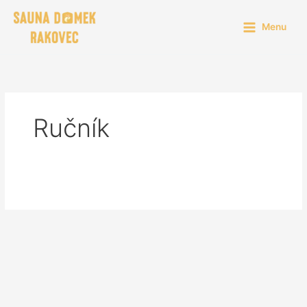
Přeskočit
na
Menu
obsah
Ručník